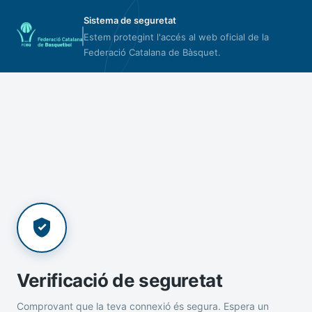
Sistema de seguretat
Estem protegint l'accés al web oficial de la
Federació Catalana de Bàsquet.
Verificació de seguretat
Comprovant que la teva connexió és segura. Espera un