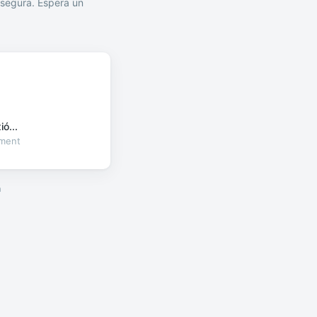
segura. Espera un
ó...
oment
a