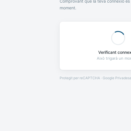
Comprovant que la teva connexió és 
moment.
Verificant connexi
Això trigarà un m
Protegit per reCAPTCHA · Google
Privades