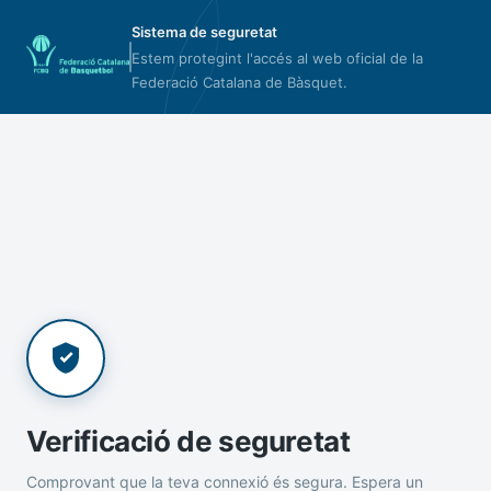
Sistema de seguretat
Estem protegint l'accés al web oficial de la
Federació Catalana de Bàsquet.
Verificació de seguretat
Comprovant que la teva connexió és segura. Espera un