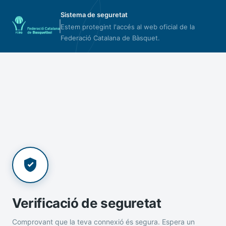
Sistema de seguretat
Estem protegint l'accés al web oficial de la
Federació Catalana de Bàsquet.
Verificació de seguretat
Comprovant que la teva connexió és segura. Espera un