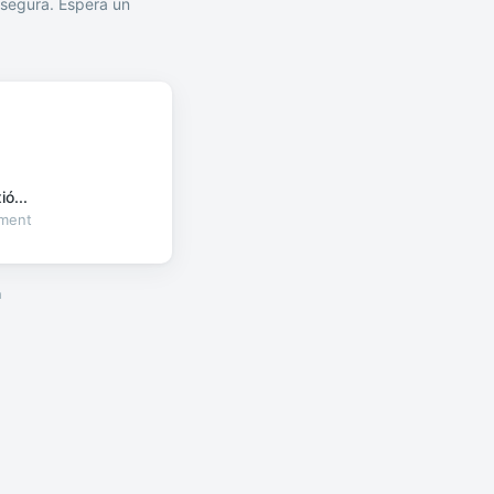
segura. Espera un
ó...
oment
a