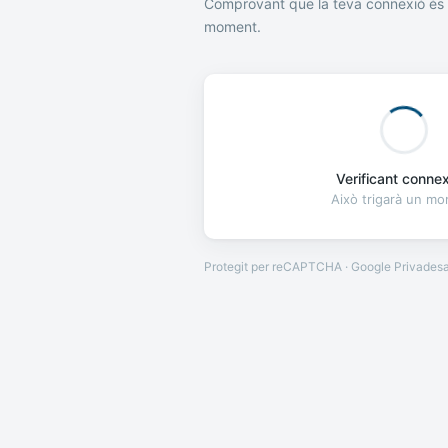
Comprovant que la teva connexió és 
moment.
Verificant connexi
Això trigarà un m
Protegit per reCAPTCHA · Google
Privades