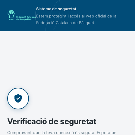
Sistema de seguretat
Estem protegint l'accés al web oficial de la
Federació Catalana de Bàsquet.
Verificació de seguretat
Comprovant que la teva connexió és segura. Espera un