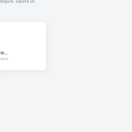
segura. Espera un
ó...
oment
a