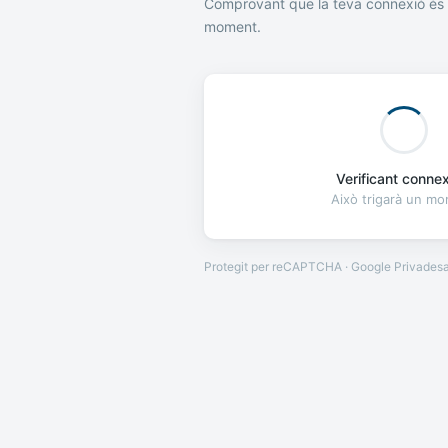
Comprovant que la teva connexió és 
moment.
Verificant connexi
Això trigarà un m
Protegit per reCAPTCHA · Google
Privades