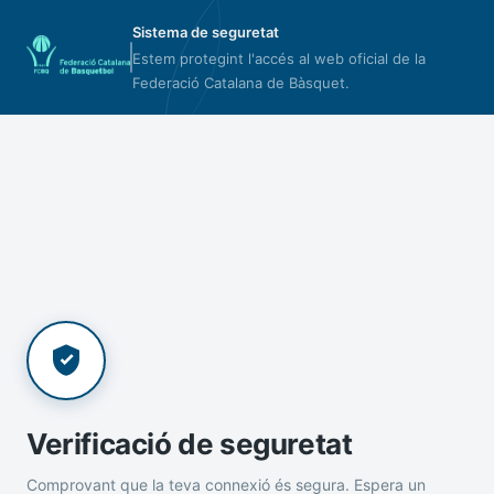
Sistema de seguretat
Estem protegint l'accés al web oficial de la
Federació Catalana de Bàsquet.
Verificació de seguretat
Comprovant que la teva connexió és segura. Espera un