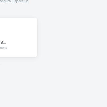
segura. Espera un
ó...
oment
a