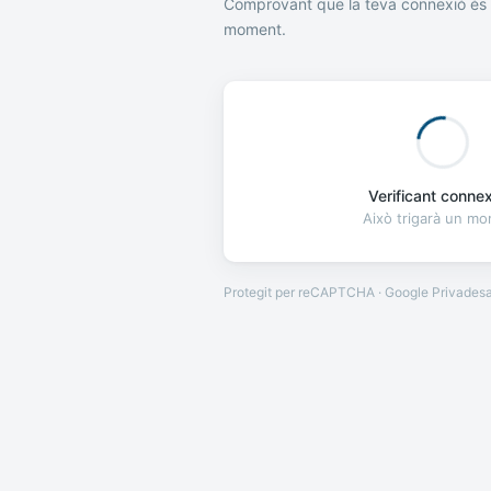
Comprovant que la teva connexió és 
moment.
Verificant connexi
Això trigarà un m
Protegit per reCAPTCHA · Google
Privades