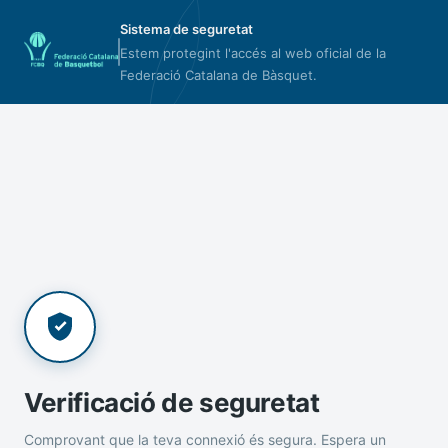
Sistema de seguretat
Estem protegint l'accés al web oficial de la
Federació Catalana de Bàsquet.
Verificació de seguretat
Comprovant que la teva connexió és segura. Espera un