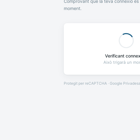
Comprovant que la teva connexió és 
moment.
Verificant connexi
Això trigarà un m
Protegit per reCAPTCHA · Google
Privades