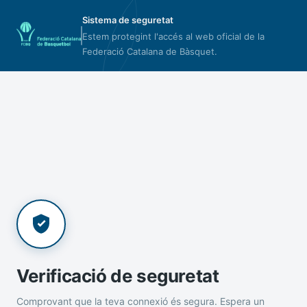
Sistema de seguretat
Estem protegint l'accés al web oficial de la
Federació Catalana de Bàsquet.
Verificació de seguretat
Comprovant que la teva connexió és segura. Espera un