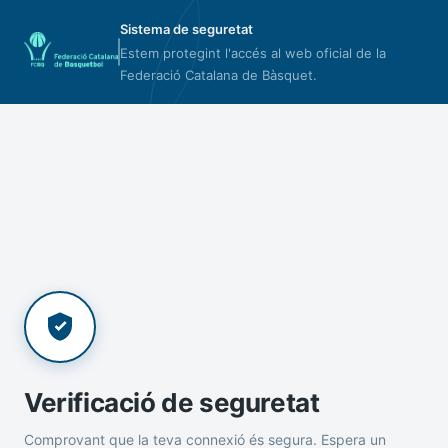
Sistema de seguretat
Estem protegint l'accés al web oficial de la
Federació Catalana de Bàsquet.
Verificació de seguretat
Comprovant que la teva connexió és segura. Espera un