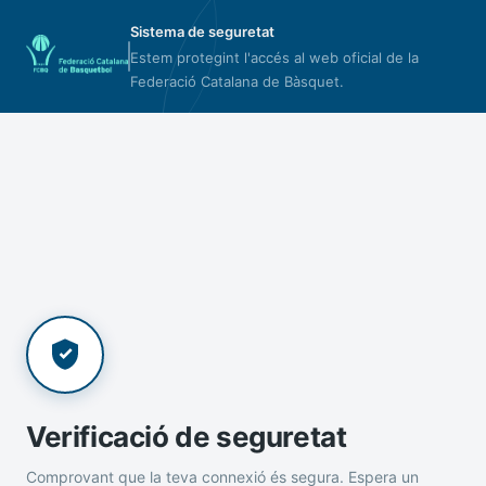
Sistema de seguretat
Estem protegint l'accés al web oficial de la
Federació Catalana de Bàsquet.
Verificació de seguretat
Comprovant que la teva connexió és segura. Espera un