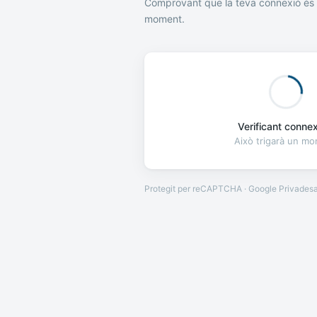
Comprovant que la teva connexió és 
moment.
Verificant connexi
Això trigarà un m
Protegit per reCAPTCHA · Google
Privades