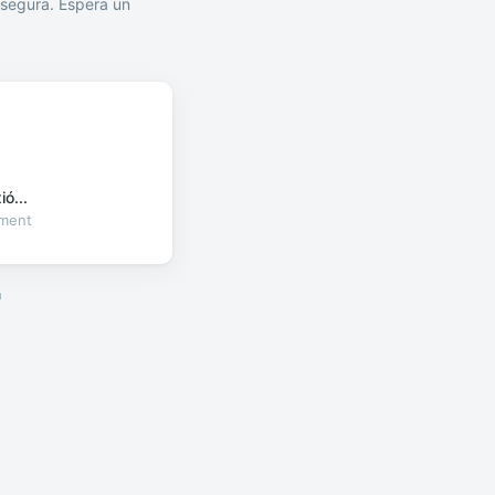
segura. Espera un
ó...
oment
a