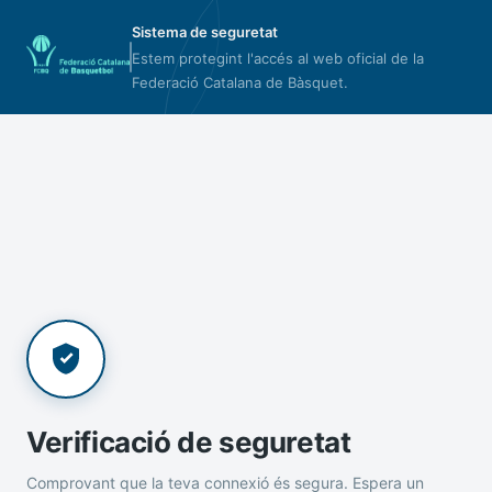
Sistema de seguretat
Estem protegint l'accés al web oficial de la
Federació Catalana de Bàsquet.
Verificació de seguretat
Comprovant que la teva connexió és segura. Espera un