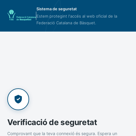
Sistema de seguretat
Estem protegint l'accés al web oficial de la
Federació Catalana de Bàsquet.
Verificació de seguretat
Comprovant que la teva connexió és segura. Espera un