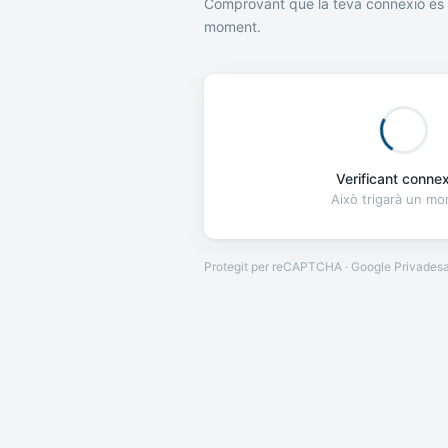
Comprovant que la teva connexió és 
moment.
Verificant connexi
Això trigarà un m
Protegit per reCAPTCHA · Google
Privades