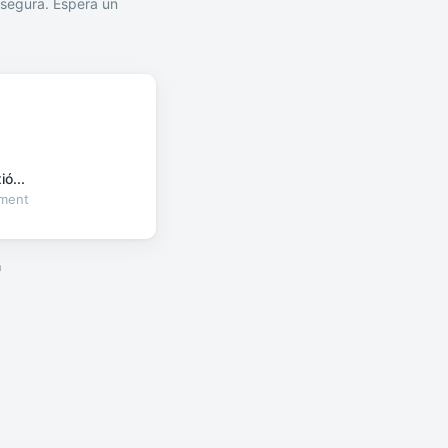
segura. Espera un
ó...
oment
a