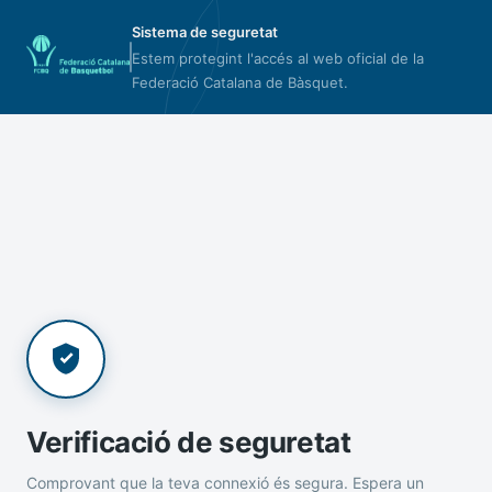
Sistema de seguretat
Estem protegint l'accés al web oficial de la
Federació Catalana de Bàsquet.
Verificació de seguretat
Comprovant que la teva connexió és segura. Espera un