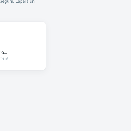
segura. Espera un
ó...
oment
a