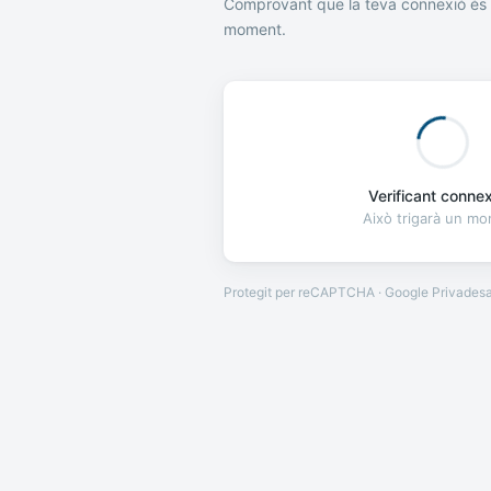
Comprovant que la teva connexió és 
moment.
Verificant connexi
Això trigarà un m
Protegit per reCAPTCHA · Google
Privades