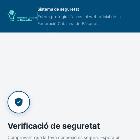
Sistema de seguretat
Estem protegint l'accés al web oficial de la
Federació Catalana de Bàsquet.
Verificació de seguretat
Comprovant que la teva connexió és segura. Espera un