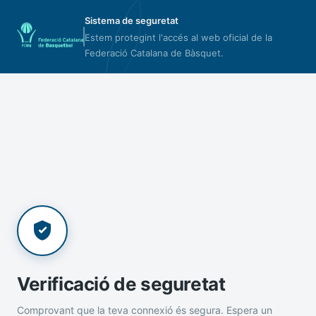
Sistema de seguretat
Estem protegint l'accés al web oficial de la
Federació Catalana de Bàsquet.
Verificació de seguretat
Comprovant que la teva connexió és segura. Espera un