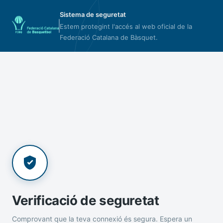
Sistema de seguretat
Estem protegint l'accés al web oficial de la
Federació Catalana de Bàsquet.
Verificació de seguretat
Comprovant que la teva connexió és segura. Espera un