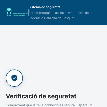
Sistema de seguretat
Estem protegint l'accés al web oficial de la
Federació Catalana de Bàsquet.
Verificació de seguretat
Comprovant que la teva connexió és segura. Espera un