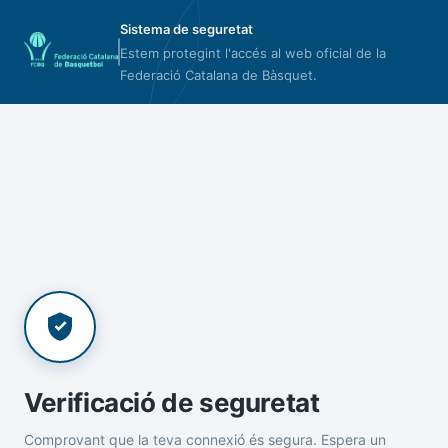
Sistema de seguretat
Estem protegint l'accés al web oficial de la
Federació Catalana de Bàsquet.
Verificació de seguretat
Comprovant que la teva connexió és segura. Espera un