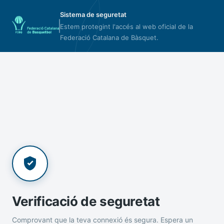
Sistema de seguretat
Estem protegint l'accés al web oficial de la
Federació Catalana de Bàsquet.
Verificació de seguretat
Comprovant que la teva connexió és segura. Espera un