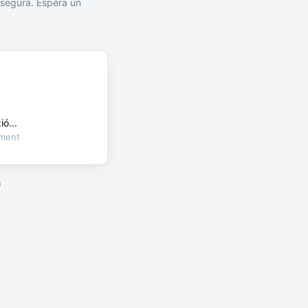
segura. Espera un
ó...
oment
a