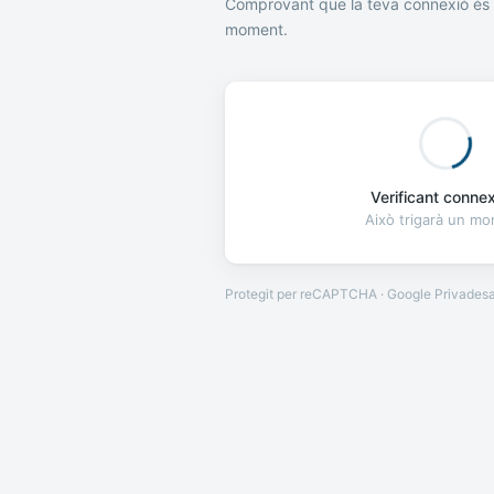
Comprovant que la teva connexió és 
moment.
Verificant connexi
Això trigarà un m
Protegit per reCAPTCHA · Google
Privades