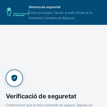
Sistema de seguretat
Estem protegint l'accés al web oficial de la
Federació Catalana de Bàsquet.
Verificació de seguretat
Comprovant que la teva connexió és segura. Espera un