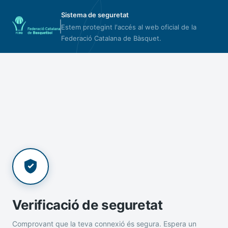
Sistema de seguretat
Estem protegint l'accés al web oficial de la
Federació Catalana de Bàsquet.
Verificació de seguretat
Comprovant que la teva connexió és segura. Espera un