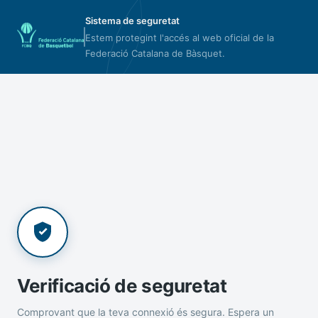
Sistema de seguretat
Estem protegint l'accés al web oficial de la
Federació Catalana de Bàsquet.
Verificació de seguretat
Comprovant que la teva connexió és segura. Espera un