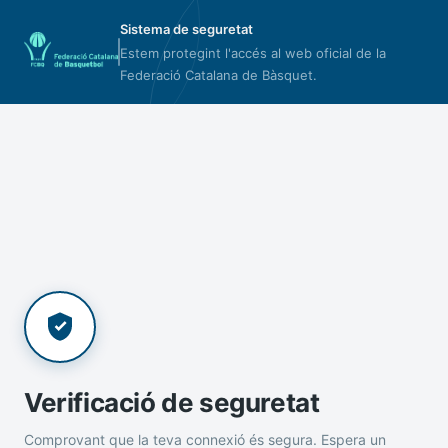
Sistema de seguretat
Estem protegint l'accés al web oficial de la
Federació Catalana de Bàsquet.
Verificació de seguretat
Comprovant que la teva connexió és segura. Espera un