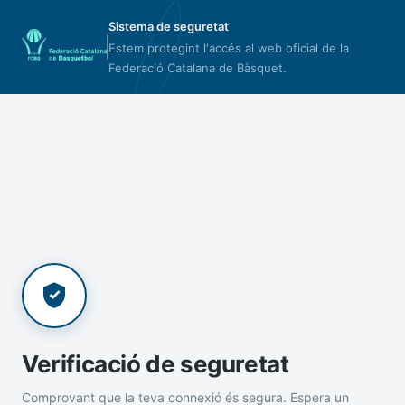
Sistema de seguretat
Estem protegint l'accés al web oficial de la
Federació Catalana de Bàsquet.
Verificació de seguretat
Comprovant que la teva connexió és segura. Espera un