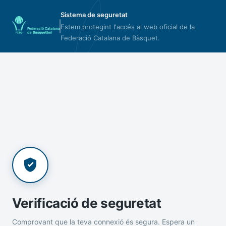
Sistema de seguretat
Estem protegint l'accés al web oficial de la
Federació Catalana de Bàsquet.
Verificació de seguretat
Comprovant que la teva connexió és segura. Espera un