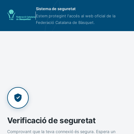
Sistema de seguretat
Estem protegint l'accés al web oficial de la
Federació Catalana de Bàsquet.
Verificació de seguretat
Comprovant que la teva connexió és segura. Espera un