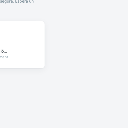
segura. Espera un
ó...
oment
a