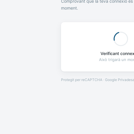
Comprovant que la teva connexió és 
moment.
Verificant connexi
Això trigarà un m
Protegit per reCAPTCHA · Google
Privades