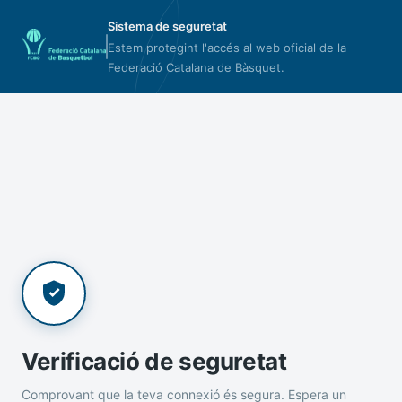
Sistema de seguretat
Estem protegint l'accés al web oficial de la
Federació Catalana de Bàsquet.
Verificació de seguretat
Comprovant que la teva connexió és segura. Espera un