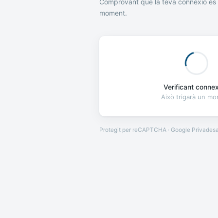
Comprovant que la teva connexió és 
moment.
Verificant connexi
Això trigarà un m
Protegit per reCAPTCHA · Google
Privades