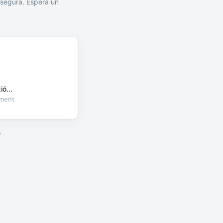
segura. Espera un
ó...
oment
a