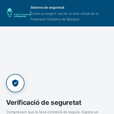
Sistema de seguretat
Estem protegint l'accés al web oficial de la
Federació Catalana de Bàsquet.
Verificació de seguretat
Comprovant que la teva connexió és segura. Espera un