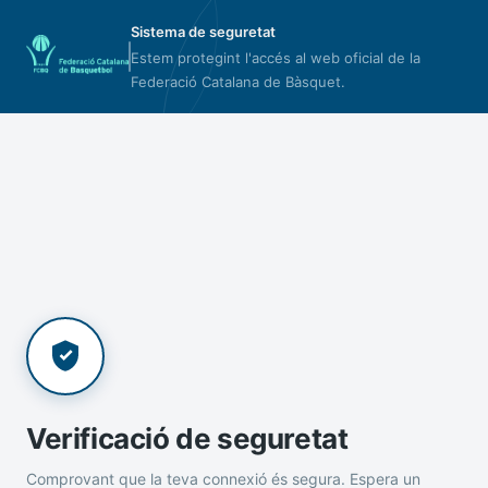
Sistema de seguretat
Estem protegint l'accés al web oficial de la
Federació Catalana de Bàsquet.
Verificació de seguretat
Comprovant que la teva connexió és segura. Espera un