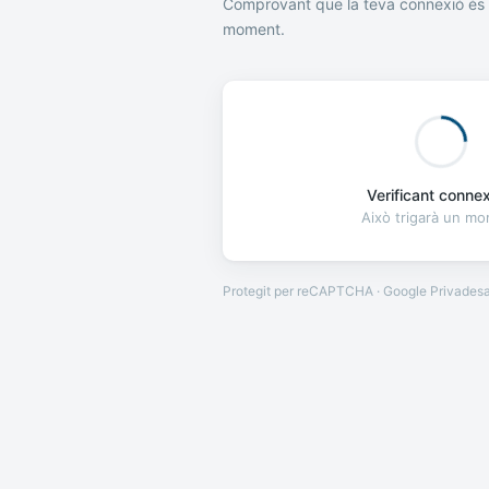
Comprovant que la teva connexió és 
moment.
Verificant connexi
Això trigarà un m
Protegit per reCAPTCHA · Google
Privades