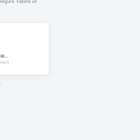
segura. Espera un
ó...
oment
a