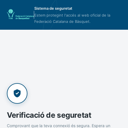
Sistema de seguretat
Estem protegint l'accés al web oficial de la
Federació Catalana de Bàsquet.
Verificació de seguretat
Comprovant que la teva connexió és segura. Espera un