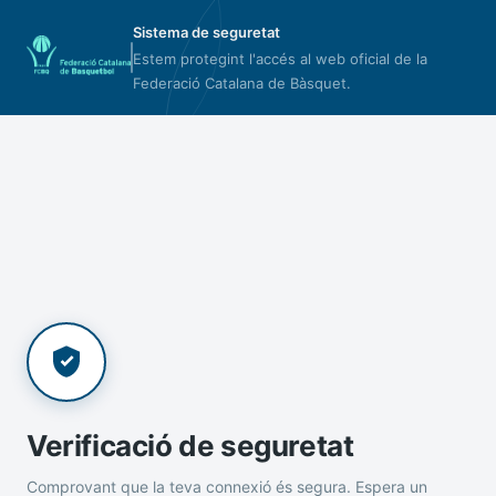
Sistema de seguretat
Estem protegint l'accés al web oficial de la
Federació Catalana de Bàsquet.
Verificació de seguretat
Comprovant que la teva connexió és segura. Espera un