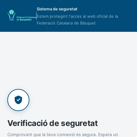
Sistema de seguretat
Estem protegint l'accés al web oficial de la
Federació Catalana de Bàsquet.
Verificació de seguretat
Comprovant que la teva connexió és segura. Espera un