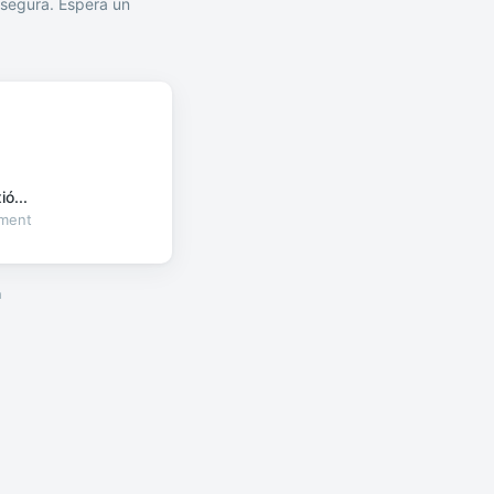
segura. Espera un
ó...
oment
a