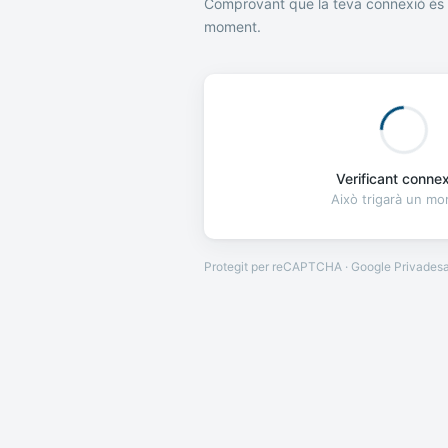
Comprovant que la teva connexió és 
moment.
Verificant connexi
Això trigarà un m
Protegit per reCAPTCHA · Google
Privades