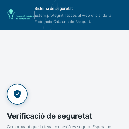
Sistema de seguretat
Estem protegint l'accés al web oficial de la
Federació Catalana de Bàsquet.
Verificació de seguretat
Comprovant que la teva connexió és segura. Espera un