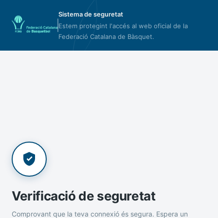
Sistema de seguretat
Estem protegint l'accés al web oficial de la
Federació Catalana de Bàsquet.
Verificació de seguretat
Comprovant que la teva connexió és segura. Espera un