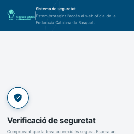
Sistema de seguretat
Estem protegint l'accés al web oficial de la
Federació Catalana de Bàsquet.
Verificació de seguretat
Comprovant que la teva connexió és segura. Espera un