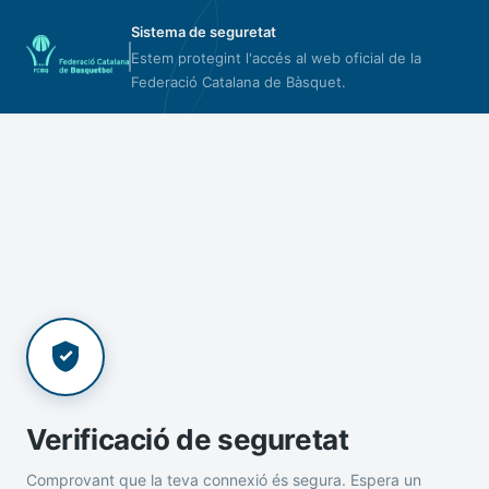
Sistema de seguretat
Estem protegint l'accés al web oficial de la
Federació Catalana de Bàsquet.
Verificació de seguretat
Comprovant que la teva connexió és segura. Espera un