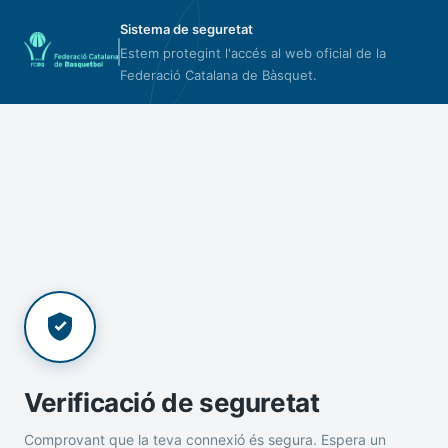
Sistema de seguretat
Estem protegint l'accés al web oficial de la
Federació Catalana de Bàsquet.
Verificació de seguretat
Comprovant que la teva connexió és segura. Espera un