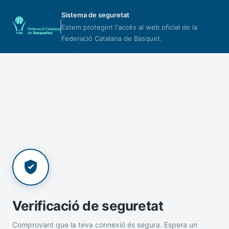
Sistema de seguretat
Estem protegint l'accés al web oficial de la
Federació Catalana de Bàsquet.
Verificació de seguretat
Comprovant que la teva connexió és segura. Espera un